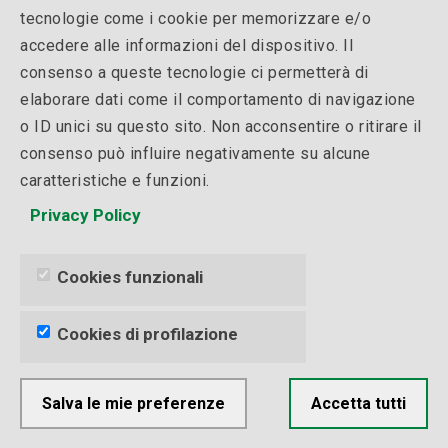
tecnologie come i cookie per memorizzare e/o
accedere alle informazioni del dispositivo. Il
consenso a queste tecnologie ci permetterà di
elaborare dati come il comportamento di navigazione
o ID unici su questo sito. Non acconsentire o ritirare il
Team building e formazione finanziata: perché anche
consenso può influire negativamente su alcune
chi forma gli altri continua a imparare
caratteristiche e funzioni.
13.07.2026
Privacy Policy
Cookies funzionali
Cookies di profilazione
Salva le mie preferenze
Accetta tutti