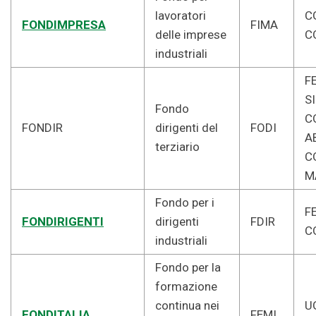
lavoratori
CG
FONDIMPRESA
FIMA
delle imprese
C
industriali
F
SI
Fondo
C
FONDIR
dirigenti del
FODI
AB
terziario
C
M
Fondo per i
F
FONDIRIGENTI
dirigenti
FDIR
C
industriali
Fondo per la
formazione
continua nei
U
FONDITALIA
FEMI