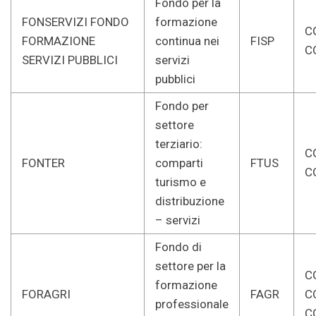
Fondo per la
FONSERVIZI FONDO
formazione
CG
FORMAZIONE
continua nei
FISP
C
SERVIZI PUBBLICI
servizi
pubblici
Fondo per
settore
terziario:
CG
FONTER
comparti
FTUS
C
turismo e
distribuzione
– servizi
Fondo di
settore per la
CG
formazione
FORAGRI
FAGR
C
professionale
C