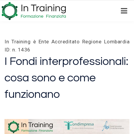
Skip
to
main
content
In Training è Ente Accreditato Regione Lombardia
ID: n. 1436
I Fondi interprofessionali:
cosa sono e come
funzionano