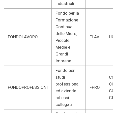
industriali
Fondo per la
Formazione
Continua
delle Micro,
FONDOLAVORO
FLAV
U
Piccole,
Medie e
Grandi
Imprese
Fondo per
studi
CG
professionali
C
FONDOPROFESSIONI
FPRO
ed aziende
C
ad essi
C
collegati