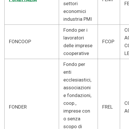
settori
F
economici
industria PMI
Fondo per i
CG
lavoratori
A
FONCOOP
FCOP
delle imprese
C
cooperative
L
Fondo per
enti
ecclesiastici,
associazioni
e fondazioni,
coop.,
CG
FONDER
FREL
imprese con
A
o senza
scopo di