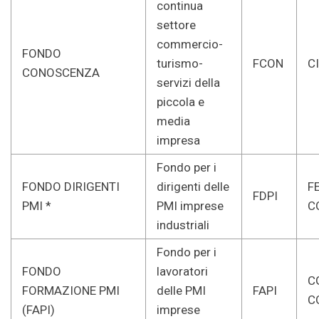
continua
settore
commercio-
FONDO
turismo-
FCON
CI
CONOSCENZA
servizi della
piccola e
media
impresa
Fondo per i
FONDO DIRIGENTI
dirigenti delle
F
FDPI
PMI *
PMI imprese
C
industriali
Fondo per i
FONDO
lavoratori
CG
FORMAZIONE PMI
delle PMI
FAPI
C
(FAPI)
imprese