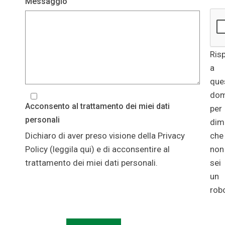
Messaggio
Ris
a
que
do
Acconsento al trattamento dei miei dati
per
personali
dim
Dichiaro di aver preso visione della Privacy
che
Policy (
leggila qui
) e di acconsentire al
non
trattamento dei miei dati personali.
sei
un
rob