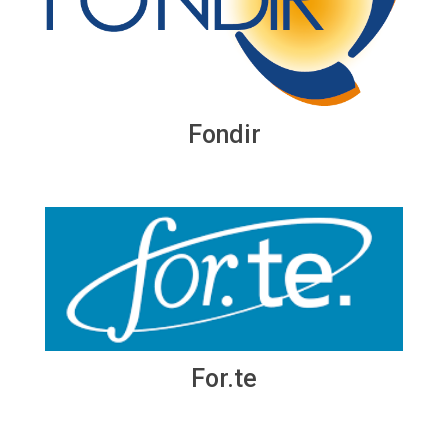
Fondir
For.te