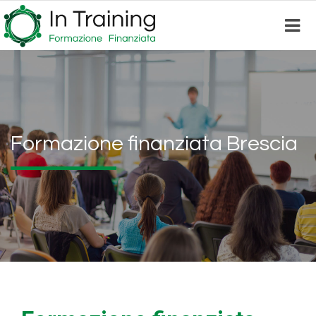
Skip
to
main
content
Formazione finanziata Brescia