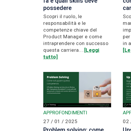
fa e quali skills deve
com
possedere
ca
Scopri il ruolo, le
Sco
responsabilità e le
man
competenze chiave del
imp
Product Manager e come
per
intraprendere con successo
in 
questa carriera....
[Leggi
[Le
tutto]
APPROFONDIMENTI
AP
27 / 01 / 2025
02 
Problem solving: come
Ups