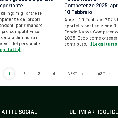
importante
Competenze 2025: apre
10 Febbraio
killing: migliorare le
petenze dei propri
Apre il 10 Febbraio 2025 
endenti per rimanere
sportello per l'edizione 3 
pre competitivi sul
Fondo Nuove Competenz
cato e diminuire il
2025. Ecco come ottenere
nover del personale....
contributo....
[Leggi tutto
ggi tutto]
PAGE
2
PAGE
3
PAGE
4
NEXT
NEXT
LAST
LAST
CURRENT
1
PAGE
PAGE
PAGE
ATTI E SOCIAL
ULTIMI ARTICOLI D