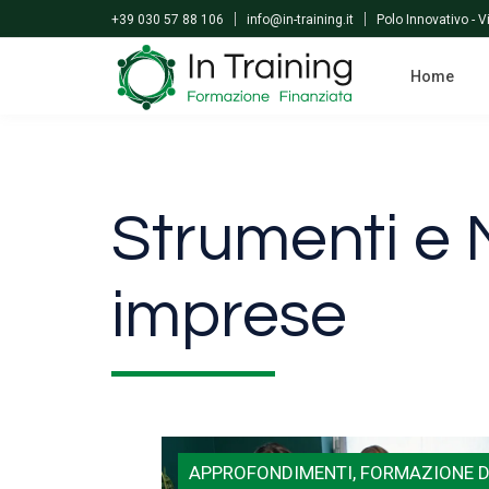
Skip
+39 030 57 88 106
info@in-training.it
Polo Innovativo - 
to
main
Home
content
Strumenti e 
imprese
APPROFONDIMENTI, FORMAZIONE 