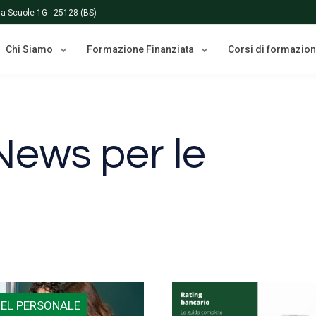
Via Scuole 1G - 25128 (BS)
Chi Siamo
Formazione Finanziata
Corsi di formazio
News per le
DEL PERSONALE