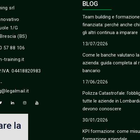
BLOG
ning srl
Team building e formazione
nnovativo
finanziata: perché anche ch
uole 1/G
gli altri continua a imparare
Brescia (BS)
13/07/2026
30 57 88 106
Come le banche valutano la
-training.it
azienda: guida completa al r
bancario
 P.IVA: 04418820983
17/06/2026
n-
g@legalmail.it
Polizza Catastrofale: l’obbl
tutte le aziende in Lombardi
devono conoscere
30/01/2026
are la
KPI formazione: come misur
formazione aziendale