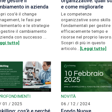
e gestire il
organizzative: quali s
mbiamento in azienda
e come migliorarle
pri cos'è il change
Le competenze
agement, le fasi per
organizzative sono skills
lementarlo e le strategie
fondamentali per gestire
 gestire il cambiamento
efficacemente tempo e
azienda con successo ...
risorse nel proprio lavoro
ggi tutto]
Scopri di più in questo
articolo...
[Leggi tutto]
PROFONDIMENTI
NOVITÀ
/ 01 / 2025
06 / 12 / 2024
killing: cos’è e perché
Fondo Nuove