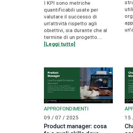
str
I KPI sono metriche
uti
quantificabili usate per
org
valutare il successo di
app
un’attività rispetto agli
un'
obiettivi, sia durante che al
termine di un progetto....
[Leggi tutto]
APPROFONDIMENTI
AP
09 / 07 / 2025
15 
Product manager: cosa
Ch