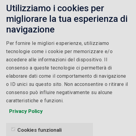
Corsi di Formazione
Utilizziamo i cookies per
Formazione Finanziata
migliorare la tua esperienza di
Formazione Finanziata Brescia
navigazione
Per fornire le migliori esperienze, utilizziamo
QUALITÀ
tecnologie come i cookie per memorizzare e/o
accedere alle informazioni del dispositivo. Il
Politica della qualità
consenso a queste tecnologie ci permetterà di
Certificazione ISO 9001
elaborare dati come il comportamento di navigazione
o ID unici su questo sito. Non acconsentire o ritirare il
Ente Accreditato Reg. Lombardia N° Iscriz. Albo: 1436
consenso può influire negativamente su alcune
del 09/07/2024
caratteristiche e funzioni.
Whistleblowing
Privacy Policy
L.124/17
Cookies funzionali