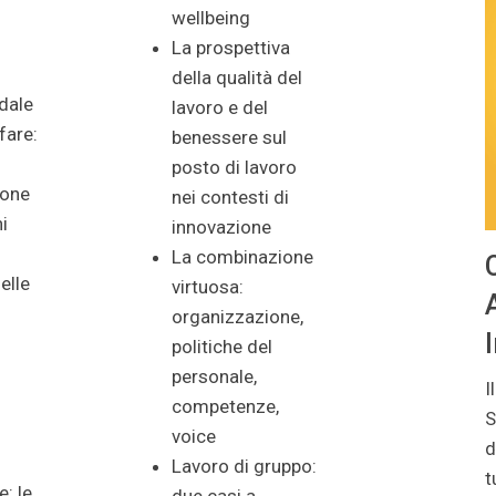
wellbeing
La prospettiva
l
della qualità del
dale
lavoro e del
lfare:
benessere sul
posto di lavoro
ione
nei contesti di
i
innovazione
La combinazione
elle
virtuosa:
organizzazione,
politiche del
personale,
I
competenze,
S
voice
d
Lavoro di gruppo:
t
: le