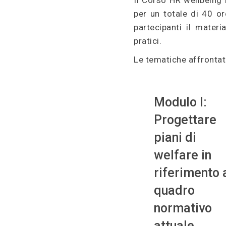
Il Corso HR wellbeing 
per un totale di 40 or
partecipanti il mater
pratici.
Le tematiche affrontat
Modulo I:
Progettare
piani di
welfare in
riferimento 
quadro
normativo
attuale