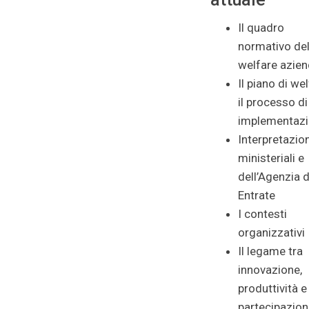
Il quadro
normativo de
welfare azien
Il piano di we
il processo di
implementaz
Interpretazion
ministeriali e
dell’Agenzia d
Entrate
I contesti
organizzativi
Il legame tra
innovazione,
produttività e
partecipazione