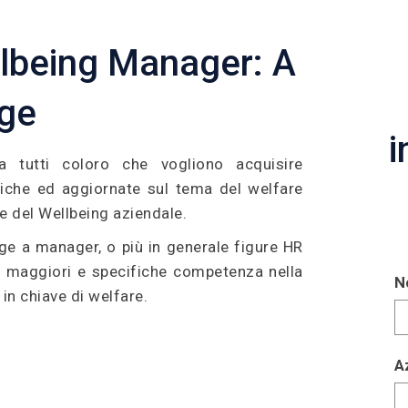
lbeing Manager: A
lge
i
a tutti coloro che vogliono acquisire
iche ed aggiornate sul tema del welfare
re del Wellbeing aziendale.
lge a manager, o più in generale figure HR
e maggiori e specifiche competenza nella
N
in chiave di welfare.
A