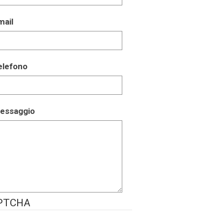
mail
elefono
essaggio
PTCHA