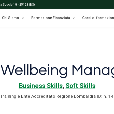
Via Scuole 1G - 25128 (BS)
Chi Siamo
Formazione Finanziata
Corsi di formazio
 Wellbeing Mana
Business Skills
,
Soft Skills
 Training è Ente Accreditato Regione Lombardia ID: n. 1