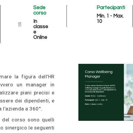
Sede
Partecipanti
corso
Min. 1 - Max.
In
10
classe
e
Online
rmare la figura dell’HR
ovvero un manager in
lizzare piani precisi e
nessere dei dipendenti, e
 l’azienda a 360°.
li del corso sono quelli
o sinergico le seguenti