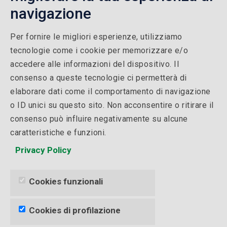
Formazione Finanziata Brescia
navigazione
Per fornire le migliori esperienze, utilizziamo
QUALITÀ
tecnologie come i cookie per memorizzare e/o
accedere alle informazioni del dispositivo. Il
Politica della qualità
consenso a queste tecnologie ci permetterà di
Certificazione ISO 9001
elaborare dati come il comportamento di navigazione
o ID unici su questo sito. Non acconsentire o ritirare il
Ente Accreditato Reg. Lombardia N° Iscriz. Albo: 1436
consenso può influire negativamente su alcune
del 09/07/2024
caratteristiche e funzioni.
Whistleblowing
Privacy Policy
L.124/17
Cookies funzionali
Cookies di profilazione