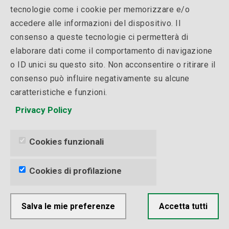
tecnologie come i cookie per memorizzare e/o
accedere alle informazioni del dispositivo. Il
consenso a queste tecnologie ci permetterà di
elaborare dati come il comportamento di navigazione
o ID unici su questo sito. Non acconsentire o ritirare il
consenso può influire negativamente su alcune
Corso Impresa-Banca:
caratteristiche e funzioni.
rapporti, rating e reputation
Privacy Policy
Il corso Impresa-Banca ha lo scopo di
Cookies funzionali
sviluppare le competenze per la gestione dei
rapporti bancari e della finanza ordinaria. In
Cookies di profilazione
collaborazione con i docenti di @Headvisor.
In partenza il 25 Settembre 2026....
[ Scopri
il corso ]
Salva le mie preferenze
Accetta tutti