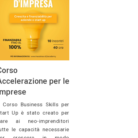
Corso
Accelerazione per le
Imprese
l Corso Business Skills per
tart Up è stato creato per
are ai neo-imprenditori
utte le capacità necessarie
per crescere in modo