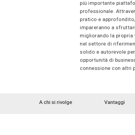
più importante piattaf
professionale. Attrave
pratico e approfondito,
impareranno a sfruttarn
migliorando la propria v
nel settore di riferime
solido e autorevole pe
opportunità di business
connessione con altri p
A chi si rivolge
Vantaggi