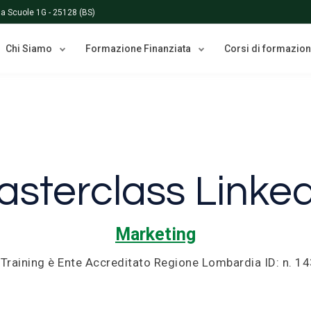
Via Scuole 1G - 25128 (BS)
Chi Siamo
Formazione Finanziata
Corsi di formazio
asterclass Linked
Marketing
 Training è Ente Accreditato Regione Lombardia ID: n. 1