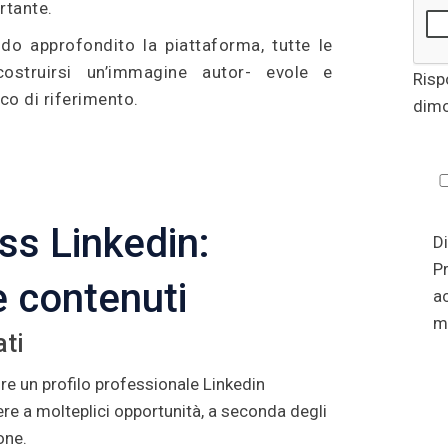
rtante.
odo approfondito la piattaforma, tutte le
costruirsi un’immagine autor- evole e
Risp
ico di riferimento.
dimo
ss Linkedin:
Di
Pr
e contenuti
a
mi
ati
re un profilo professionale Linkedin
re a molteplici opportunità, a seconda degli
pone.