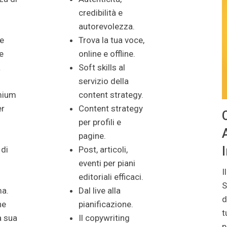
credibilità e
autorevolezza.
 e
Trova la tua voce,
e
online e offline.
a
Soft skills al
servizio della
mium
content strategy.
er
Content strategy
per profili e
pagine.
 di
Post, articoli,
eventi per piani
I
editoriali efficaci.
S
ma.
Dal live alla
d
ne
pianificazione.
t
la sua
Il copywriting