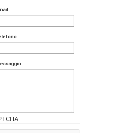
mail
elefono
essaggio
PTCHA