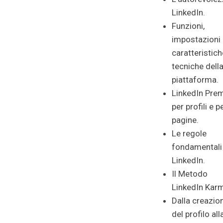
LinkedIn.
Funzioni,
impostazioni
caratteristich
tecniche dell
piattaforma.
LinkedIn Pre
per profili e p
pagine.
Le regole
fondamentali
LinkedIn.
Il Metodo
LinkedIn Kar
Dalla creazio
del profilo al