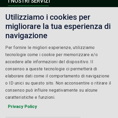
I NOSTRI SERVIZI
Corsi di Formazione
Utilizziamo i cookies per
Formazione Finanziata
migliorare la tua esperienza di
Formazione Finanziata Brescia
navigazione
Per fornire le migliori esperienze, utilizziamo
QUALITÀ
tecnologie come i cookie per memorizzare e/o
accedere alle informazioni del dispositivo. Il
Politica della qualità
consenso a queste tecnologie ci permetterà di
Certificazione ISO 9001
elaborare dati come il comportamento di navigazione
o ID unici su questo sito. Non acconsentire o ritirare il
Ente Accreditato Reg. Lombardia N° Iscriz. Albo: 1436
consenso può influire negativamente su alcune
del 09/07/2024
caratteristiche e funzioni.
Whistleblowing
Privacy Policy
L.124/17