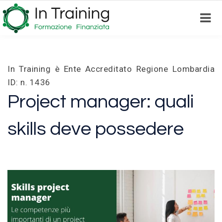
Skip
to
main
content
In Training è Ente Accreditato Regione Lombardia
ID: n. 1436
Project manager: quali
skills deve possedere