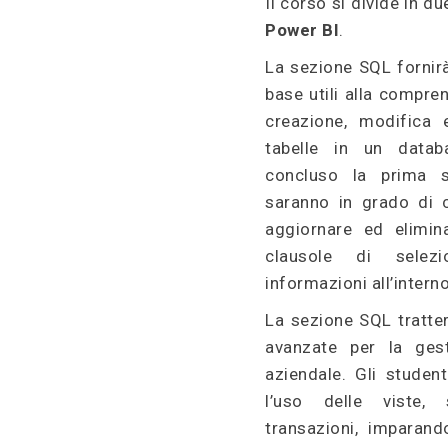
Il corso si divide in d
Power BI
.
La sezione SQL fornir
base utili alla compre
creazione, modifica 
tabelle in un data
concluso la prima s
saranno in grado di cr
aggiornare ed elimina
clausole di selez
informazioni all’intern
La sezione SQL tratte
avanzate per la ges
aziendale. Gli studen
l’uso delle viste,
transazioni, imparan