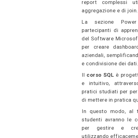
report complessi ut
aggregazione e di join.
La sezione Power
partecipanti di appre
del Software Microsoft
per creare dashboard
aziendali, semplificand
e condivisione dei dati
Il
corso SQL
è progett
e intuitivo, attraver
pratici studiati per pe
di mettere in pratica 
In questo modo, al t
studenti avranno le 
per gestire e cr
utilizzando efficacem