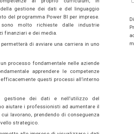
ompetenze al proprio curriculum, in
 della gestione dei dati e del linguaggio
nto del programma Power BI per imprese.
Di
ono molto richieste dalle industrie
Pr
zi finanziari e dei media.
a
mi
 permetterà di avviare una carriera in uno
è un processo fondamentale nelle aziende
ondamentale apprendere le competenze
 efficacemente questi processi all’interno
gestione dei dati e nell’utilizzo del
 aiutare i professionisti ad aumentare il
er cui lavorano, prendendo di conseguenza
ivello strategico.
rmette alle imprese di visualizzare i dati