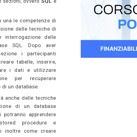
ue sezioni, ovvero
SQL
e
à una le competenze di
nsione delle tecniche di
e interrogazione delle
base SQL. Dopo aver
ezione i partecipanti
eare tabelle, inserire,
re i dati e utilizzare
ione per recuperare
o di un database.
rà anche delle tecniche
tione di un database
ti potranno apprendere
 stored procedure e
do inoltre come creare