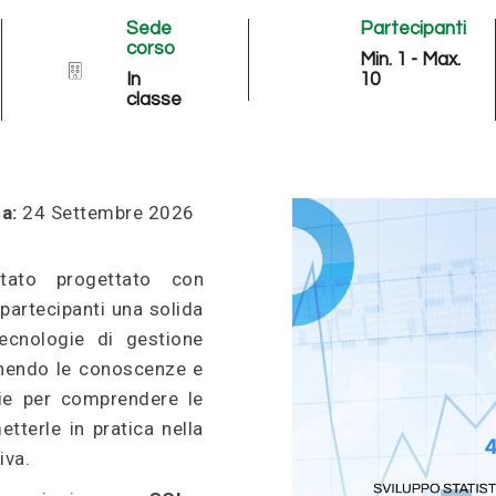
Sede
Partecipanti
corso
Min. 1 - Max.
In
10
classe
a:
24 Settembre 2026
to progettato con
i partecipanti una solida
ecnologie di gestione
rnendo le conoscenze e
ie per comprendere le
tterle in pratica nella
iva.