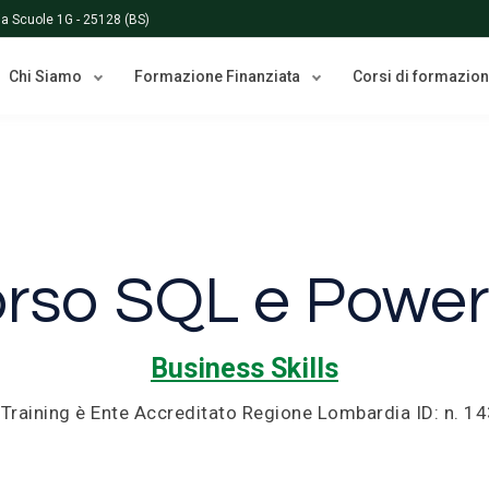
Via Scuole 1G - 25128 (BS)
Chi Siamo
Formazione Finanziata
Corsi di formazio
rso SQL e Power
Business Skills
 Training è Ente Accreditato Regione Lombardia ID: n. 1