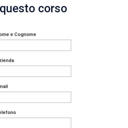
questo corso
ome e Cognome
zienda
mail
elefono