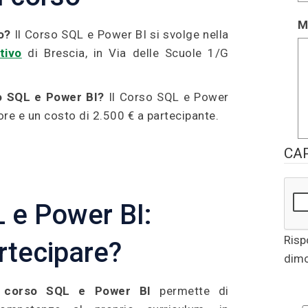
M
o?
Il Corso SQL e Power BI si svolge nella
tivo
di Brescia, in Via delle Scuole 1/G
o SQL e Power BI?
Il Corso SQL e Power
ore e un costo di 2.500 € a partecipante.
CA
 e Power BI:
Risp
rtecipare?
dimo
l
corso SQL e Power BI
permette di