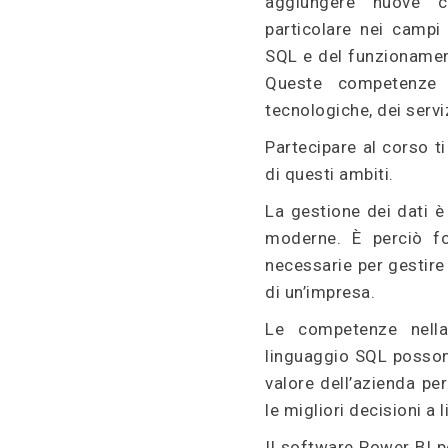
aggiungere nuove c
particolare nei campi
SQL e del funzioname
Queste competenze s
tecnologiche, dei servi
Partecipare al corso ti
di questi ambiti.
La gestione dei dati 
moderne. È perciò f
necessarie per gestire
di un’impresa.
Le competenze nella 
linguaggio SQL possono
valore dell’azienda p
le migliori decisioni a l
Il software Power BI pe